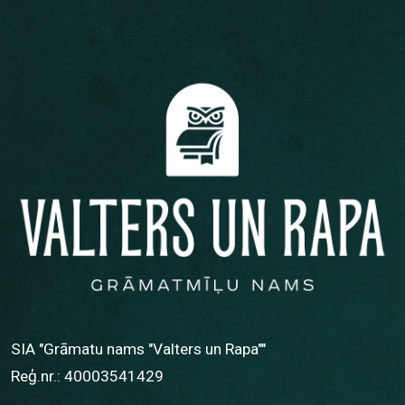
SIA "Grāmatu nams "Valters un Rapa""
Reģ.nr.: 40003541429