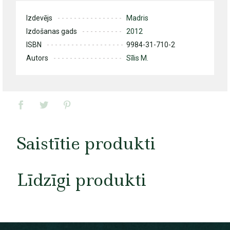
Izdevējs
Madris
Izdošanas gads
2012
ISBN
9984-31-710-2
Autors
Sīlis M.
Saistītie produkti
Līdzīgi produkti