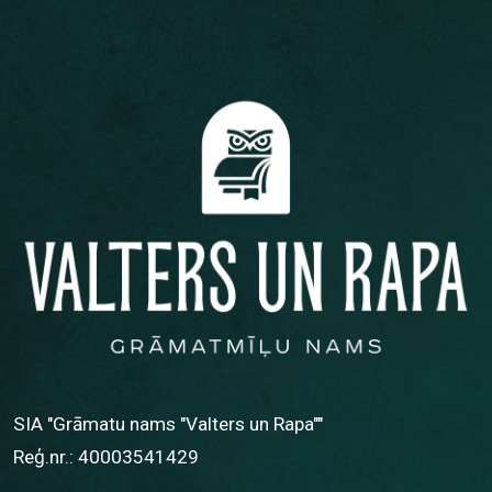
SIA "Grāmatu nams "Valters un Rapa""
Reģ.nr.: 40003541429