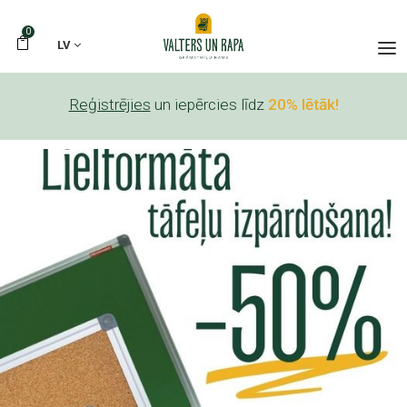
0
LV
Reģistrējies
un iepērcies līdz
20% lētāk!