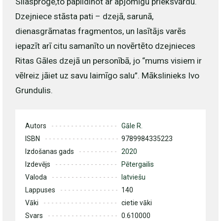
Silasproģe,to papildinot ar apjomīgu priekšvārdu.
Dzejniece stāsta pati – dzejā, sarunā,
dienasgrāmatas fragmentos, un lasītājs varēs
iepazīt arī citu samanīto un novērtēto dzejnieces
Ritas Gāles dzejā un personībā, jo “mums visiem ir
vēlreiz jāiet uz savu laimīgo salu”. Mākslinieks Ivo
Grundulis.
Autors
Gāle R.
ISBN
9789984335223
Izdošanas gads
2020
Izdevējs
Pētergailis
Valoda
latviešu
Lappuses
140
Vāki
cietie vāki
Svars
0.610000