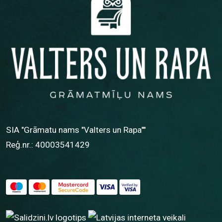
SIA "Grāmatu nams "Valters un Rapa""
Reģ.nr.: 40003541429