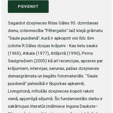
PIEVIENOT
Sagaidot dzejnieces Ritas Gāles 95. dzimšanas
dienu, izdevniecība “Pētergailis” laiž klajā grāmatu
“Saule pusdienā”, kurā ir apkopoti visi līdz šim
izdotie R.Gāles dzejas krājumi - Kas lietu sauks
(1965), Atkala (1977), Atšķirtā (1990), Pirms
Saulgriežiem (2005) kā arī recenzijas, apceres par
krājumiem, intervijas, sarunas, pašas dzejnieces
dienasgrāmata un bagāts fotomateriāls. “Saule
pusdienā” patiesībā ir Ņujorkas apkaimē,
Livingstonā, mītošās dzejnieces kopoti raksti
vienā, apjomīgā sējumā. Šo fundamentālo darbu ir
sakārtojusi literatūrzinātniece Inguna Daukste–