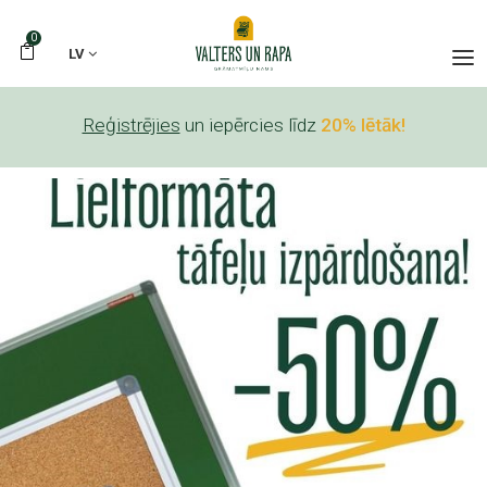
0
LV
Reģistrējies
un iepērcies līdz
20% lētāk!