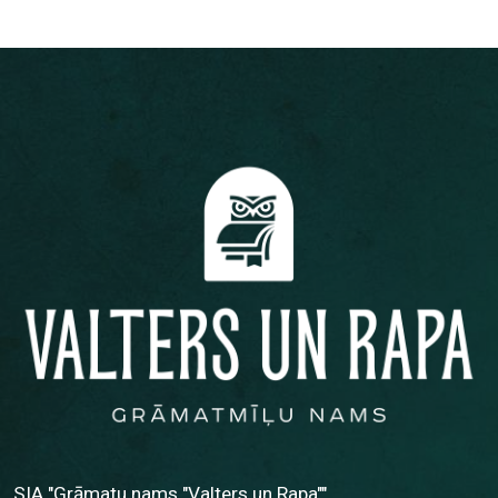
SIA "Grāmatu nams "Valters un Rapa""