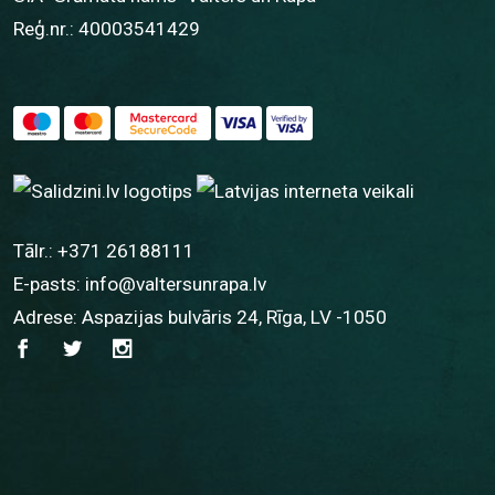
Reģ.nr.: 40003541429
Tālr.:
+371 26188111
E-pasts:
info@valtersunrapa.lv
Adrese: Aspazijas bulvāris 24, Rīga, LV -1050