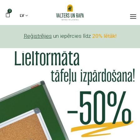
0
LV
Reģistrējies
un iepērcies līdz
20% lētāk!