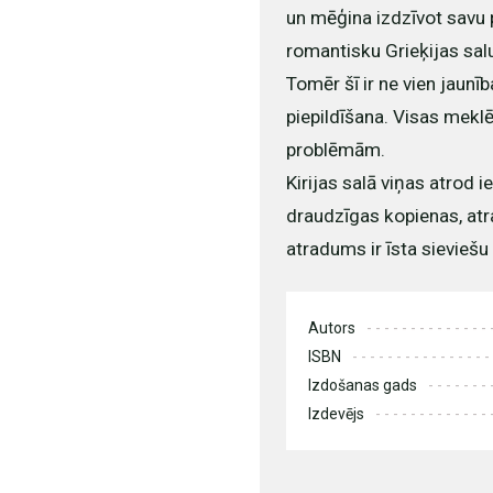
un mēģina izdzīvot savu 
romantisku Grieķijas salu,
Tomēr šī ir ne vien jaunī
piepildīšana. Visas meklē
problēmām.
Kirijas salā viņas atrod i
draudzīgas kopienas, atra
atradums ir īsta sieviešu
Autors
ISBN
Izdošanas gads
Izdevējs