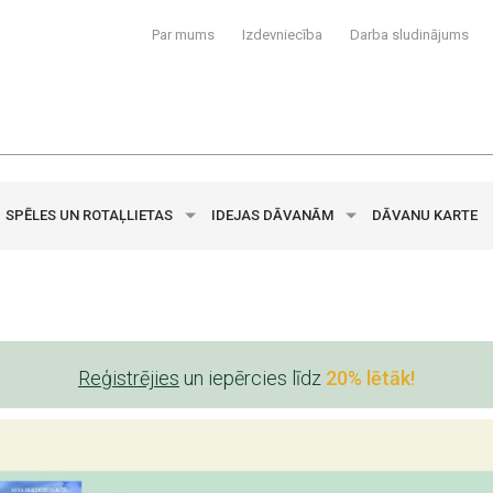
Par mums
Izdevniecība
Darba sludinājums
SPĒLES UN ROTAĻLIETAS
IDEJAS DĀVANĀM
DĀVANU KARTE
Reģistrējies
un iepērcies līdz
20% lētāk!