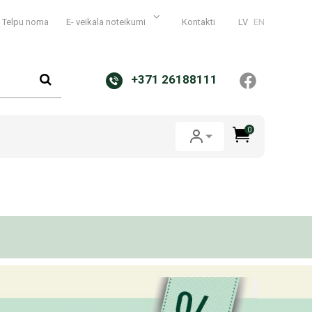
Telpu noma
E- veikala noteikumi
Kontakti
LV
EN
+371 26188111
0