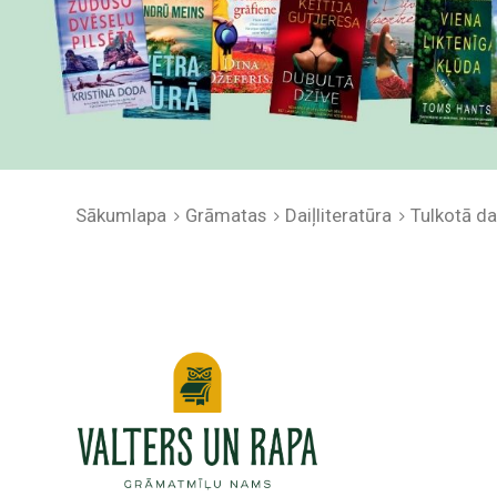
Sākumlapa
Grāmatas
Daiļliteratūra
Tulkotā dai