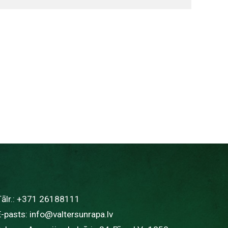
ālr.:
+371 26188111
E-pasts:
info@valtersunrapa.lv