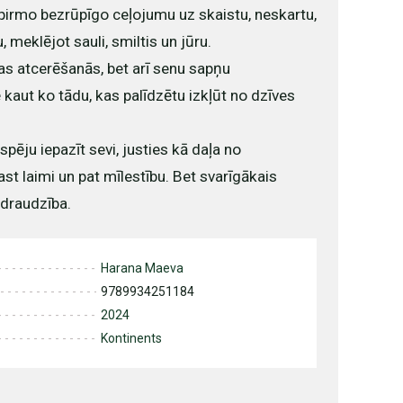
pirmo bezrūpīgo ceļojumu uz skaistu, neskartu,
 meklējot sauli, smiltis un jūru.
bas atcerēšanās, bet arī senu sapņu
 kaut ko tādu, kas palīdzētu izkļūt no dzīves
espēju iepazīt sevi, justies kā daļa no
st laimi un pat mīlestību. Bet svarīgākais
 draudzība.
Harana Maeva
9789934251184
2024
Kontinents