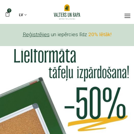
0
LV
Reģistrējies
un iepērcies līdz
20% lētāk!