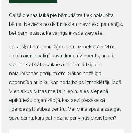
Gaišā dienas laikā pie bērnudārza tiek nolaupīts
bērns. Neviens no darbiniekiem nav neko pamanījis,
bet bērni stāsta, ka vainīgā ir kāda sieviete.
Lai atšķetinātu sarežģīto lietu, izmeklētāja Mina
Dabiri aicina palīgā savu draugu Vincentu, un drīz
vien tiek atklāta saikne ar citiem līdzīgiem
nolaupīšanas gadījumiem. Sākas nežēlīga
sacensība ar laiku, kas nedarbojas izmeklētāju labā.
Vienlaikus Minas meita ir iepinusies slepenā
epikūriešu organizācijā, kas sevi piesaka kā
līderības attīstības centru. Vai Mina spēs aizsargāt
savu bērnu, kurš pat nezina par viņas eksistenci?