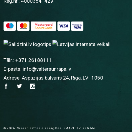
Reģ.nr.: 40003541429
Tālr.:
+371 26188111
E-pasts:
info@valtersunrapa.lv
Adrese: Aspazijas bulvāris 24, Rīga, LV -1050
© 2026.
Visas tiesības aizsargātas.
SMARTI.LV
izstrāde.