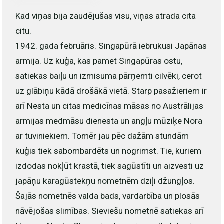
Kad viņas bija zaudējušas visu, viņas atrada cita
citu.
1942. gada februāris. Singapūrā iebrukusi Japānas
armija. Uz kuģa, kas pamet Singapūras ostu,
satiekas baiļu un izmisuma pārņemti cilvēki, cerot
uz glābiņu kādā drošākā vietā. Starp pasažieriem ir
arī Nesta un citas medicīnas māsas no Austrālijas
armijas medmāsu dienesta un angļu mūziķe Nora
ar tuviniekiem. Tomēr jau pēc dažām stundām
kuģis tiek sabombardēts un nogrimst. Tie, kuriem
izdodas nokļūt krastā, tiek sagūstīti un aizvesti uz
japāņu karagūstekņu nometnēm dziļi džungļos.
Šajās nometnēs valda bads, vardarbība un plosās
nāvējošas slimības. Sieviešu nometnē satiekas arī