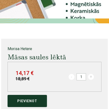
Morisa Hetere
Māsas saules lēktā
14,17 €
-
+
18,89 €
PIEVIENOT