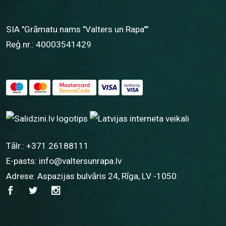
SIA "Grāmatu nams "Valters un Rapa""
Reģ.nr.: 40003541429
Tālr.:
+371 26188111
E-pasts:
info@valtersunrapa.lv
Adrese: Aspazijas bulvāris 24, Rīga, LV -1050