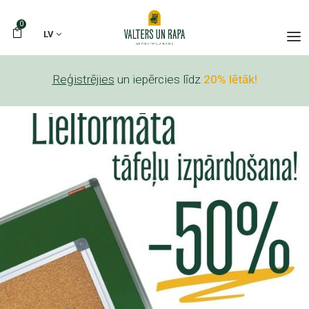
0
LV
Reģistrējies
un iepērcies līdz
20% lētāk!