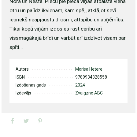
Nora un Nesta. Plecu pie pleca viņas atbalsta viena
otru un palīdz ikvienam, kam spēj, atklājot sevī
iepriekš neapjaustu drosmi, attapību un apņēmību.
Tikai kopā viņām izdosies rast cerību arī
vissmagākajā brīdī un varbūt arī izdzīvot visam par
spīti...
Autors
Morisa Hetere
ISBN
9789934328558
Izdošanas gads
2024
Izdevējs
Zvaigzne ABC