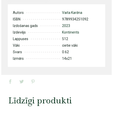
Autors
Vaita Karēna
ISBN
9789934251092
Izdošanas gads
2023
Izdevējs
Kontinents
Lappuses
512
Vāki
cietie vāki
Svars
0.62
Izmērs
14x21
Līdzīgi produkti