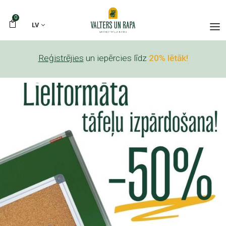
0
LV
Reģistrējies
un iepērcies līdz
20% lētāk!