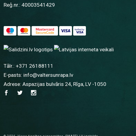
Reģ.nr.: 40003541429
Tālr.:
+371 26188111
E-pasts:
info@valtersunrapa.lv
Adrese: Aspazijas bulvāris 24, Rīga, LV -1050