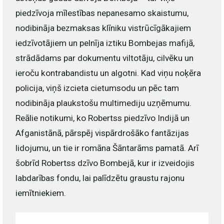
piedzīvoja mīlestības nepanesamo skaistumu,
nodibināja bezmaksas klīniku vistrūcīgākajiem
iedzīvotājiem un pelnīja iztiku Bombejas mafijā,
strādādams par dokumentu viltotāju, cilvēku un
ieroču kontrabandistu un algotni. Kad viņu noķēra
policija, viņš izcieta cietumsodu un pēc tam
nodibināja plaukstošu multimediju uzņēmumu.
Reālie notikumi, ko Robertss piedzīvo Indijā un
Afganistānā, pārspēj vispārdrošāko fantāzijas
lidojumu, un tie ir romāna Šāntarāms pamatā. Arī
šobrīd Robertss dzīvo Bombejā, kur ir izveidojis
labdarības fondu, lai palīdzētu graustu rajonu
iemītniekiem.