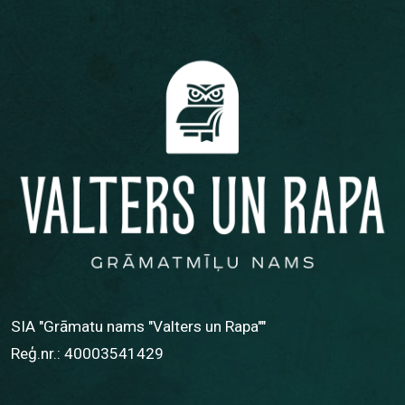
SIA "Grāmatu nams "Valters un Rapa""
Reģ.nr.: 40003541429