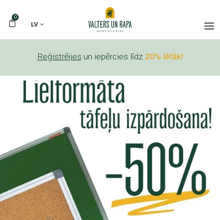
0
LV
Reģistrējies
un iepērcies līdz
20% lētāk!