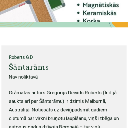
Roberts G.D.
Šāntarāms
Nav noliktavā
Grāmatas autors Gregorijs Deivids Roberts (Indijā
saukts arī par Šāntarāmu) ir dzimis Melburnā,
Austrālijā. Notiesāts uz deviņpadsmit gadiem
cietumā par virkni bruņotu laupīšanu, viņš izbēga un
astoņus gadus dzīvoja Bombejā – tur viņš