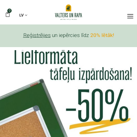
0
LV
Reģistrējies
un iepērcies līdz
20% lētāk!