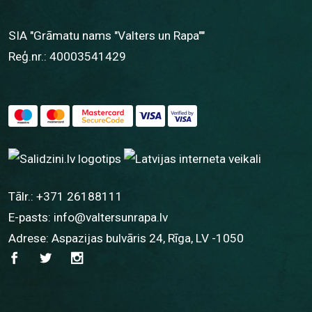
SIA "Grāmatu nams "Valters un Rapa""
Reģ.nr.: 40003541429
Tālr.:
+371 26188111
E-pasts:
info@valtersunrapa.lv
Adrese: Aspazijas bulvāris 24, Rīga, LV -1050