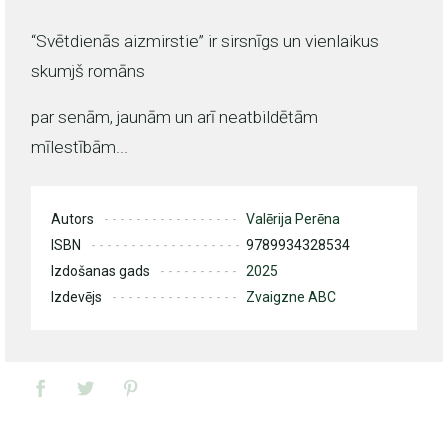
“Svētdienās aizmirstie” ir sirsnīgs un vienlaikus
skumjš romāns
par senām, jaunām un arī neatbildētām
mīlestībām...
Autors
Valērija Perēna
ISBN
9789934328534
Izdošanas gads
2025
Izdevējs
Zvaigzne ABC