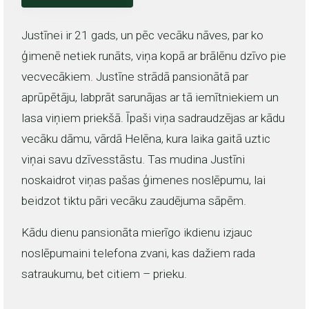
Justīnei ir 21 gads, un pēc vecāku nāves, par ko
ģimenē netiek runāts, viņa kopā ar brālēnu dzīvo pie
vecvecākiem. Justīne strādā pansionātā par
aprūpētāju, labprāt sarunājas ar tā iemītniekiem un
lasa viņiem priekšā. Īpaši viņa sadraudzējas ar kādu
vecāku dāmu, vārdā Helēna, kura laika gaitā uztic
viņai savu dzīvesstāstu. Tas mudina Justīni
noskaidrot viņas pašas ģimenes noslēpumu, lai
beidzot tiktu pāri vecāku zaudējuma sāpēm.
Kādu dienu pansionāta mierīgo ikdienu izjauc
noslēpumaini telefona zvani, kas dažiem rada
satraukumu, bet citiem – prieku.