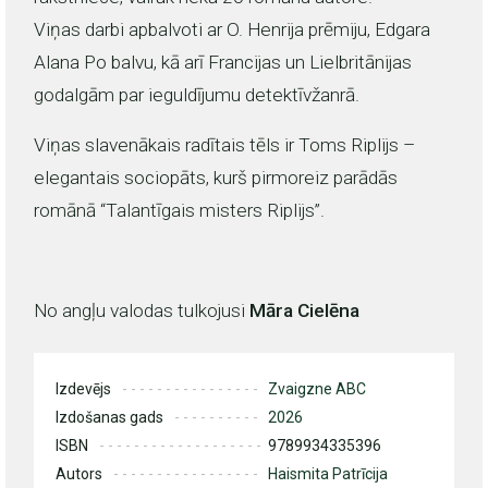
Viņas darbi apbalvoti ar O. Henrija prēmiju, Edgara
Alana Po balvu, kā arī Francijas un Lielbritānijas
godalgām par ieguldījumu detektīvžanrā.
Viņas slavenākais radītais tēls ir Toms Riplijs –
elegantais sociopāts, kurš pirmoreiz parādās
romānā “Talantīgais misters Riplijs”.
No angļu valodas tulkojusi
Māra Cielēna
Izdevējs
Zvaigzne ABC
Izdošanas gads
2026
ISBN
9789934335396
Autors
Haismita Patrīcija