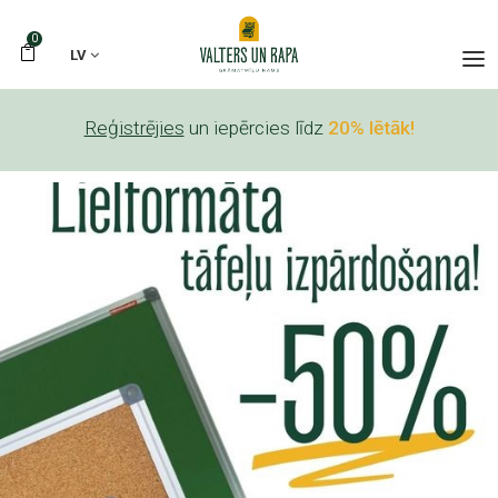
0
LV
Reģistrējies
un iepērcies līdz
20% lētāk!