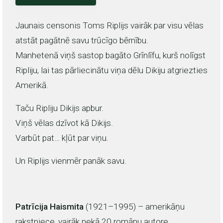
Jaunais censonis Toms Riplijs vairāk par visu vēlas
atstāt pagātnē savu trūcīgo bērnību.
Manhetenā viņš sastop bagāto Grīnlīfu, kurš nolīgst
Ripliju, lai tas pārliecinātu viņa dēlu Dikiju atgriezties
Amerikā.
Taču Ripliju Dikijs apbur.
Viņš vēlas dzīvot kā Dikijs.
Varbūt pat… kļūt par viņu.
Un Riplijs vienmēr panāk savu.
Patrīcija Haismita
(1921–1995) – amerikāņu
rakstniece, vairāk nekā 20 romānu autore.