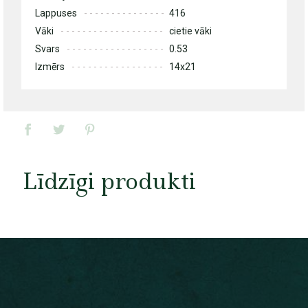
Lappuses
416
Vāki
cietie vāki
Svars
0.53
Izmērs
14x21
Līdzīgi produkti