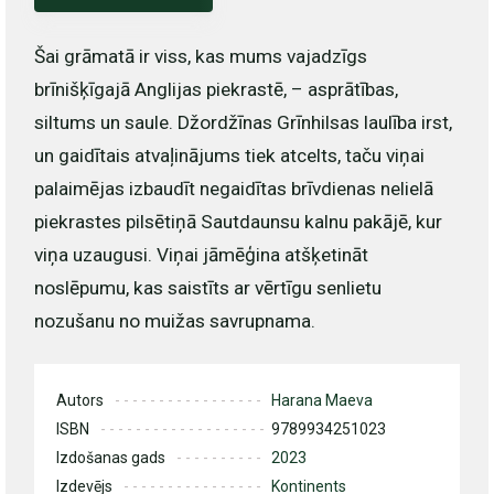
Šai grāmatā ir viss, kas mums vajadzīgs
brīnišķīgajā Anglijas piekrastē, – asprātības,
siltums un saule. Džordžīnas Grīnhilsas laulība irst,
un gaidītais atvaļinājums tiek atcelts, taču viņai
palaimējas izbaudīt negaidītas brīvdienas nelielā
piekrastes pilsētiņā Sautdaunsu kalnu pakājē, kur
viņa uzaugusi. Viņai jāmēģina atšķetināt
noslēpumu, kas saistīts ar vērtīgu senlietu
nozušanu no muižas savrupnama.
Autors
Harana Maeva
ISBN
9789934251023
Izdošanas gads
2023
Izdevējs
Kontinents