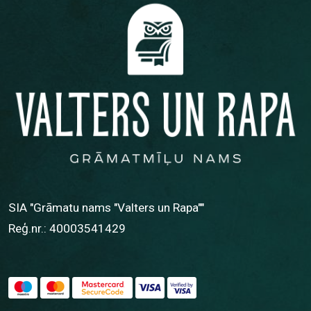
SIA "Grāmatu nams "Valters un Rapa""
Reģ.nr.: 40003541429