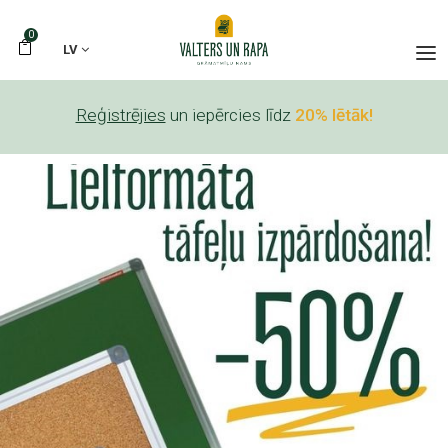
0
LV
Reģistrējies
un iepērcies līdz
20% lētāk!