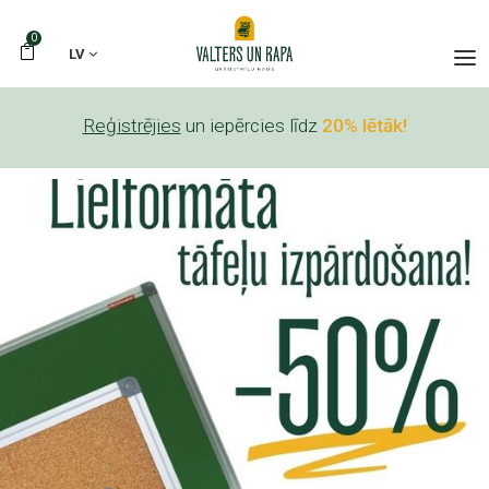
0
LV
Reģistrējies
un iepērcies līdz
20% lētāk!