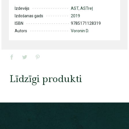
Izdevējs
AST, ASTreļ
Izdošanas gads
2019
ISBN
9785171128319
Autors
Voronin D.
Līdzīgi produkti