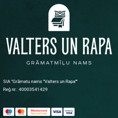
SIA "Grāmatu nams "Valters un Rapa""
Reģ.nr.: 40003541429