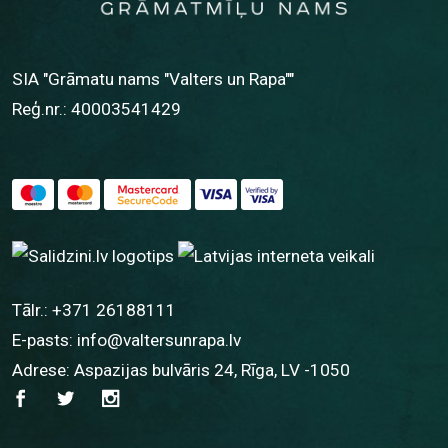
SIA "Grāmatu nams "Valters un Rapa""
Reģ.nr.: 40003541429
Tālr.:
+371 26188111
E-pasts:
info@valtersunrapa.lv
Adrese: Aspazijas bulvāris 24, Rīga, LV -1050