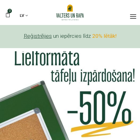
0
LV
Reģistrējies
un iepērcies līdz
20% lētāk!