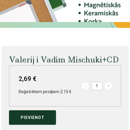
Valerij i Vadim Mischuki+CD
2,69 €
-
+
Reģistrētiem pircējiem 2.15 €
PIEVIENOT