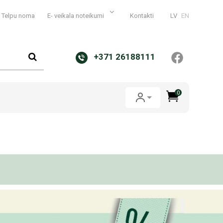
Telpu noma
E- veikala noteikumi
Kontakti
LV
EN
+371 26188111
0