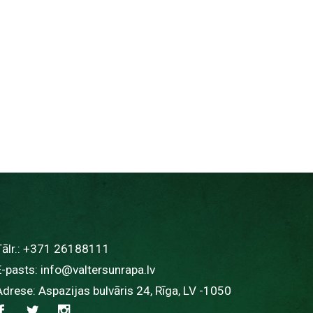
ālr.:
+371 26188111
E-pasts:
info@valtersunrapa.lv
Adrese: Aspazijas bulvāris 24, Rīga, LV -1050