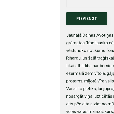
PIEVIENOT
Jaunajā Dainas Avotiņas
grāmatas "Kad lausks cēr
vēsturisko notikumu fona.
Rihardu, un šajā traģiska
tikai atbildība par bērnie
ezermalā zem vītola, gājp
protams, mīļotā vīra velis
Vai ar to pietiks, lai jop
nosargāt viņai uzticētās 
cits pēc cita aiziet no m
veļas varas maiņas, karš