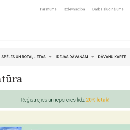
Par mums
Izdevniecība
Darba sludinājums
SPĒLES UN ROTAĻLIETAS
IDEJAS DĀVANĀM
DĀVANU KARTE
atūra
Reģistrējies
un iepērcies līdz
20% lētāk!