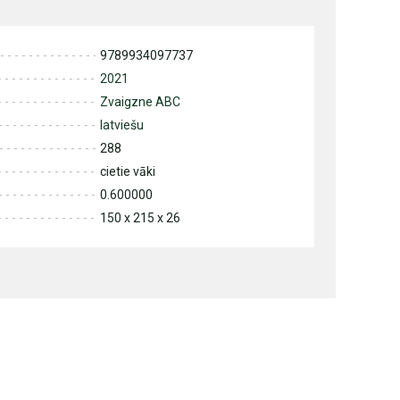
9789934097737
2021
Zvaigzne ABC
latviešu
288
cietie vāki
0.600000
150 x 215 x 26