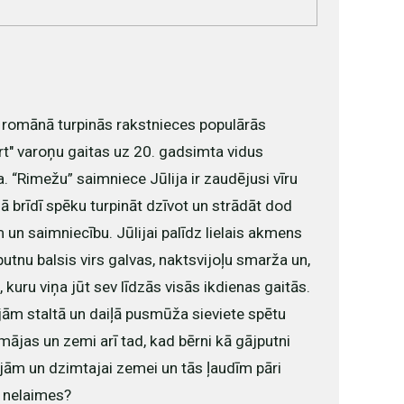
 romānā turpinās rakstnieces populārās
t" varoņu gaitas uz 20. gadsimta vidus
 “Rimežu” saimniece Jūlija ir zaudējusi vīru
jā brīdī spēku turpināt dzīvot un strādāt dod
m un saimniecību. Jūlijai palīdz lielais akmens
utnu balsis virs galvas, naktsvijoļu smarža un,
, kuru viņa jūt sev līdzās visās ikdienas gaitās.
rojām staltā un daiļā pusmūža sieviete spētu
mājas un zemi arī tad, kad bērni kā gājputni
ājām un dzimtajai zemei un tās ļaudīm pāri
, nelaimes?