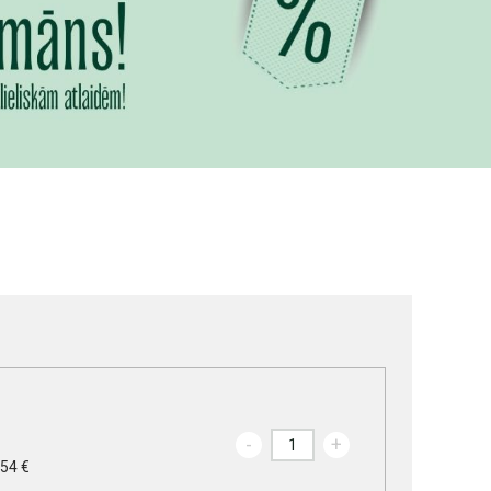
-
+
.54 €