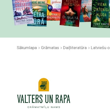
Sākumlapa
Grāmatas
Daiļliteratūra
Latviešu or