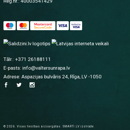
Reģ.nr.: 40003541429
Tālr.:
+371 26188111
E-pasts:
info@valtersunrapa.lv
Adrese: Aspazijas bulvāris 24, Rīga, LV -1050
© 2026.
Visas tiesības aizsargātas.
SMARTI.LV
izstrāde.