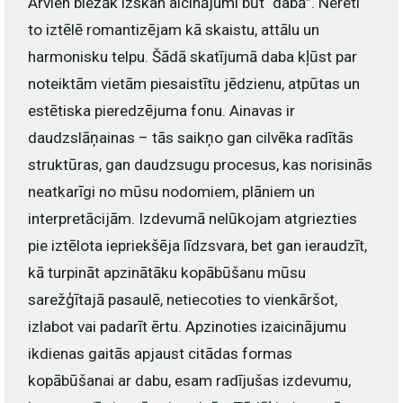
Arvien biežāk izskan aicinājumi būt “dabā”. Nereti
to iztēlē romantizējam kā skaistu, attālu un
harmonisku telpu. Šādā skatījumā daba kļūst par
noteiktām vietām piesaistītu jēdzienu, atpūtas un
estētiska pieredzējuma fonu. Ainavas ir
daudzslāņainas – tās saikņo gan cilvēka radītās
struktūras, gan daudzsugu procesus, kas norisinās
neatkarīgi no mūsu nodomiem, plāniem un
interpretācijām. Izdevumā nelūkojam atgriezties
pie iztēlota iepriekšēja līdzsvara, bet gan ieraudzīt,
kā turpināt apzinātāku kopābūšanu mūsu
sarežģītajā pasaulē, netiecoties to vienkāršot,
izlabot vai padarīt ērtu. Apzinoties izaicinājumu
ikdienas gaitās apjaust citādas formas
kopābūšanai ar dabu, esam radījušas izdevumu,