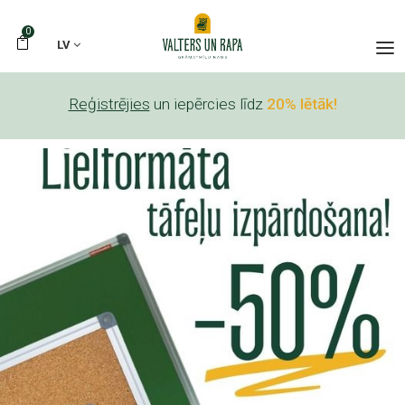
0
LV
Reģistrējies
un iepērcies līdz
20% lētāk!