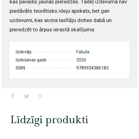
kas pavadīs jaunās pieredzēs. Tādēļ izdevumā nav
piedāvāts teorētisks ideju apskats, bet gan
uzdevumi, kas aicina lasītāju doties dabā un
pieredzēt to ārpus ierastā skatījuma.
Izdevējs
Fabula
Izdošanas gads
2026
ISBN
9789934386183
Līdzīgi produkti