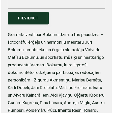
PIEVIENOT
Grāmata vēstī par Bokumu dzimtu trīs paaudzēs –
fotogrāfu, ērģeļu un harmoniju meistaru Juri
Bokumu, amatnieku un ērģeļu skaņotāju Vidvudu
Matīsu Bokumu, un sportistu, mūziķi un neatkarīgo
producentu Verneru Bokumu, kura ilgstoši
dokumentēto redzējumu par Liepājas radošajām
personībām - Zigurdu Akmentiņu, Marisu Bernātu,
Kārli Dobeli, Jāni Dreiblatu, Mārtiņu Freimani, Ināru
un Aivaru Kalnarājiem, Aldi Kļaviņu, Oļģertu Kroderu,
Gunāru Kugrēnu, Dinu Lācaru, Andreju Miglu, Austru
Pumpuri, Voldemāru Pūci, Imantu Resni, Rihardu