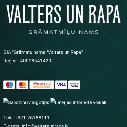
SIA "Grāmatu nams "Valters un Rapa""
Reģ.nr.: 40003541429
Tālr.:
+371 26188111
E-pasts:
info@valtersunrapa.lv