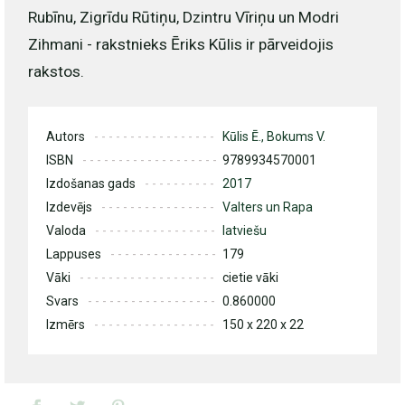
Rubīnu, Zigrīdu Rūtiņu, Dzintru Vīriņu un Modri
Zihmani - rakstnieks Ēriks Kūlis ir pārveidojis
rakstos.
Autors
Kūlis Ē., Bokums V.
ISBN
9789934570001
Izdošanas gads
2017
Izdevējs
Valters un Rapa
Valoda
latviešu
Lappuses
179
Vāki
cietie vāki
Svars
0.860000
Izmērs
150 x 220 x 22