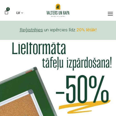
0
LV
Reģistrējies
un iepērcies līdz
20% lētāk!