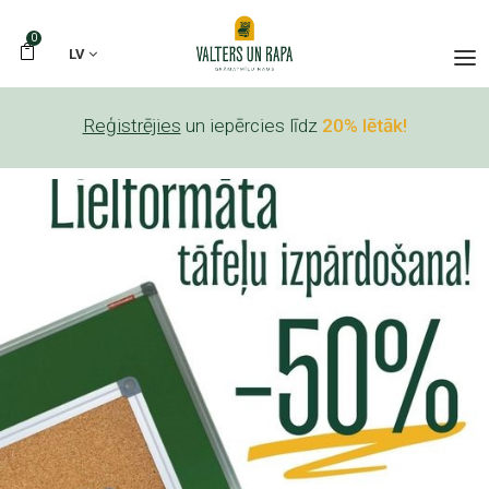
0
LV
Reģistrējies
un iepērcies līdz
20% lētāk!