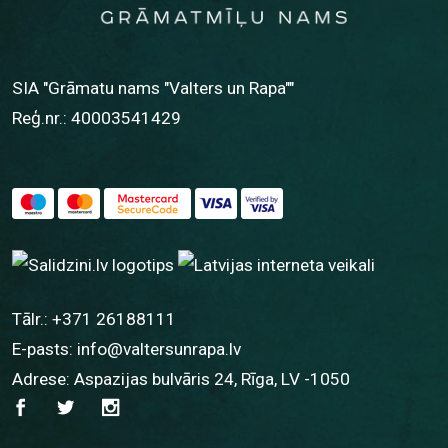
SIA "Grāmatu nams "Valters un Rapa""
Reģ.nr.: 40003541429
Tālr.:
+371 26188111
E-pasts:
info@valtersunrapa.lv
Adrese: Aspazijas bulvāris 24, Rīga, LV -1050