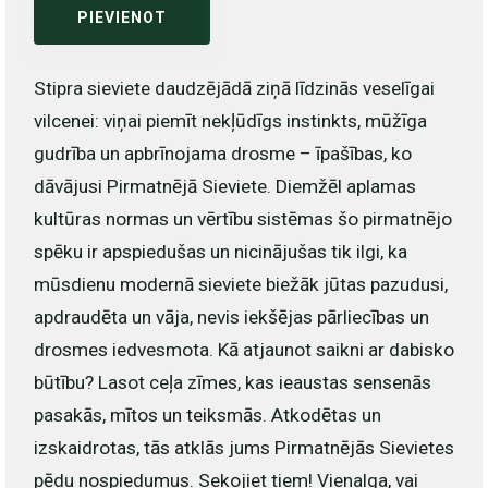
PIEVIENOT
Stipra sieviete daudzējādā ziņā līdzinās veselīgai
vilcenei: viņai piemīt nekļūdīgs instinkts, mūžīga
gudrība un apbrīnojama drosme – īpašības, ko
dāvājusi Pirmatnējā Sieviete. Diemžēl aplamas
kultūras normas un vērtību sistēmas šo pirmatnējo
spēku ir apspiedušas un nicinājušas tik ilgi, ka
mūsdienu modernā sieviete biežāk jūtas pazudusi,
apdraudēta un vāja, nevis iekšējas pārliecības un
drosmes iedvesmota. Kā atjaunot saikni ar dabisko
būtību? Lasot ceļa zīmes, kas ieaustas sensenās
pasakās, mītos un teiksmās. Atkodētas un
izskaidrotas, tās atklās jums Pirmatnējās Sievietes
pēdu nospiedumus. Sekojiet tiem! Vienalga, vai