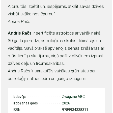
Aicinu tās izpētīt un, iespējams, atklāt savas dzīves
visbūtiskāko noslēpumu.”
Andris Račs
Andris Račs
ir sertificēts astrologs ar vairāk nekā
30 gadu pieredzi, astroloģijas skolas dibinātājs un
vadītājs. Savā praksē apvienojis senas zināšanas ar
mūsdienīgu skatījumu, viņš palīdz cilvēkiem izprast
dzīves ceļu un likumsakarības.
Andris Račs ir sarakstījis vairākas grāmatas par
astroloģiju, attiecībām un garīgo izaugsmi.
Izdevējs
Zvaigzne ABC
Izdošanas gads
2026
ISBN
9789934338311