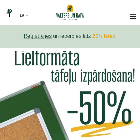
0
LV
Reģistrējies
un iepērcies līdz
20% lētāk!