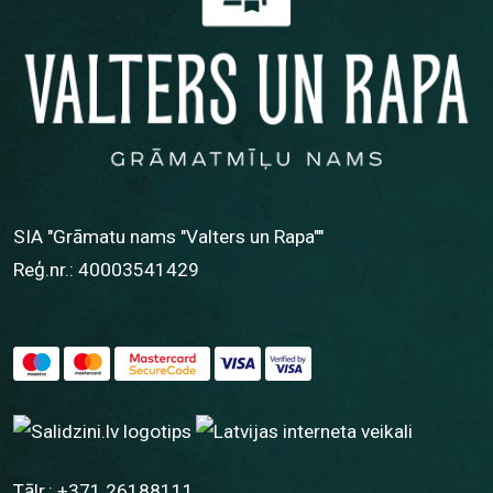
SIA "Grāmatu nams "Valters un Rapa""
Reģ.nr.: 40003541429
Tālr.:
+371 26188111