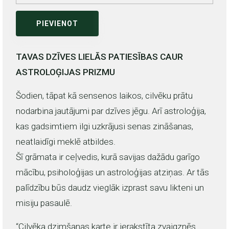
PIEVIENOT
TAVAS DZĪVES LIELĀS PATIESĪBAS CAUR
ASTROLOĢIJAS PRIZMU
Šodien, tāpat kā sensenos laikos, cilvēku prātu
nodarbina jautājumi par dzīves jēgu. Arī astroloģija,
kas gadsimtiem ilgi uzkrājusi senas zināšanas,
neatlaidīgi meklē atbildes.
Šī grāmata ir ceļvedis, kurā savijas dažādu garīgo
mācību, psiholoģijas un astroloģijas atziņas. Ar tās
palīdzību būs daudz vieglāk izprast savu likteni un
misiju pasaulē.
“Cilvēka dzimšanas karte ir ierakstīta zvaigznēs.