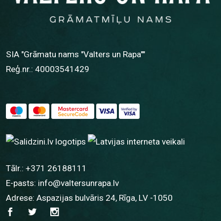
SIA "Grāmatu nams "Valters un Rapa""
Reģ.nr.: 40003541429
Tālr.:
+371 26188111
E-pasts:
info@valtersunrapa.lv
Adrese: Aspazijas bulvāris 24, Rīga, LV -1050