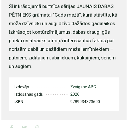
Šī ir krāsojamā burtnīca sērijas JAUNAIS DABAS
PĒTNIEKS grāmatai “Gads mežā”, kurā stāstīts, kā
meža dzīvnieki un augi dzīvo dažādos gadalaikos.
Izkrāsojot kontūrzīmējumus, dabas draugi gūs
prieku un atsauks atmiņā interesantus faktus par
norisēm dabā un dažādiem meža iemītniekiem –
putniem, zīdītājiem, abiniekiem, kukaiņiem, sēnēm
un augiem.
Izdevējs
Zvaigzne ABC
Izdošanas gads
2026
ISBN
9789934323690