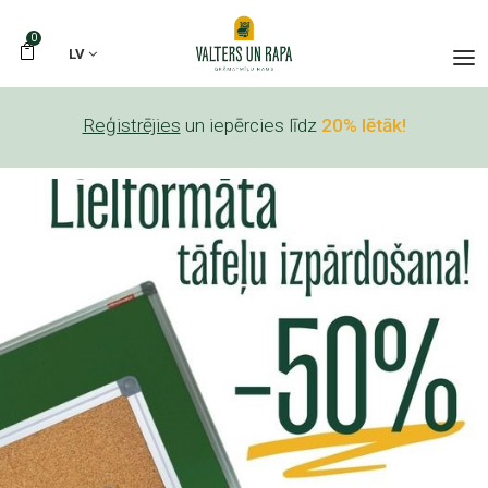
0
LV
Reģistrējies
un iepērcies līdz
20% lētāk!