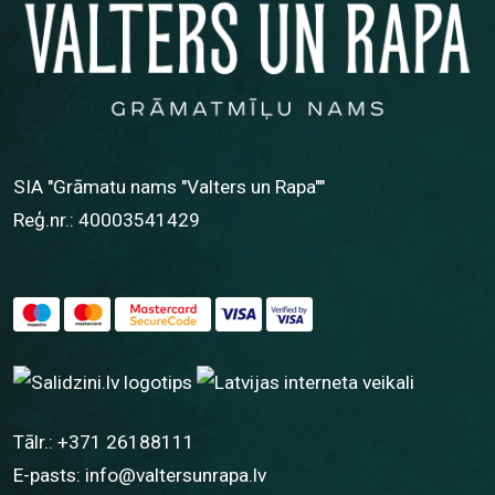
SIA "Grāmatu nams "Valters un Rapa""
Reģ.nr.: 40003541429
Tālr.:
+371 26188111
E-pasts:
info@valtersunrapa.lv