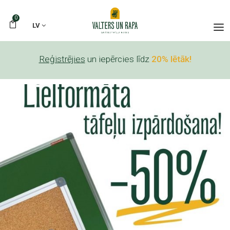
0
LV
Reģistrējies
un iepērcies līdz
20% lētāk!