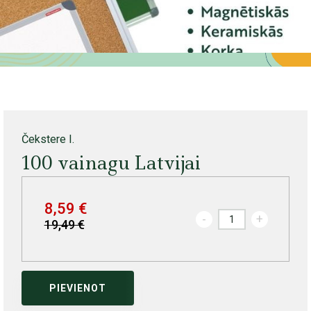
Čekstere I.
100 vainagu Latvijai
8,59 €
-
+
19,49 €
PIEVIENOT