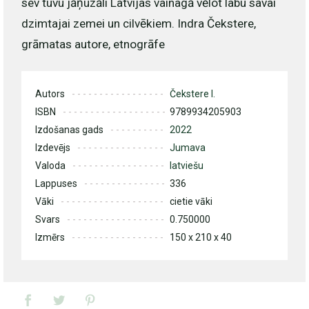
sev tuvu jāņuzāli Latvijas vainagā vēlot labu savai
dzimtajai zemei un cilvēkiem. Indra Čekstere,
grāmatas autore, etnogrāfe
Autors
Čekstere I.
ISBN
9789934205903
Izdošanas gads
2022
Izdevējs
Jumava
Valoda
latviešu
Lappuses
336
Vāki
cietie vāki
Svars
0.750000
Izmērs
150 x 210 x 40