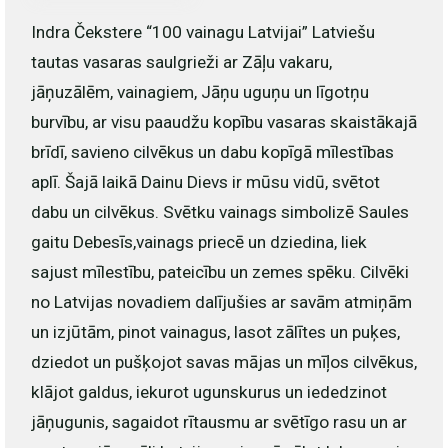
Indra Čekstere “100 vainagu Latvijai” Latviešu
tautas vasaras saulgrieži ar Zāļu vakaru,
jāņuzālēm, vainagiem, Jāņu uguņu un līgotņu
burvību, ar visu paaudžu kopību vasaras skaistākajā
brīdī, savieno cilvēkus un dabu kopīgā mīlestības
aplī. Šajā laikā Dainu Dievs ir mūsu vidū, svētot
dabu un cilvēkus. Svētku vainags simbolizē Saules
gaitu Debesīs,vainags priecē un dziedina, liek
sajust mīlestību, pateicību un zemes spēku. Cilvēki
no Latvijas novadiem dalījušies ar savām atmiņām
un izjūtām, pinot vainagus, lasot zālītes un puķes,
dziedot un pušķojot savas mājas un mīļos cilvēkus,
klājot galdus, iekurot ugunskurus un iededzinot
jāņugunis, sagaidot rītausmu ar svētīgo rasu un ar