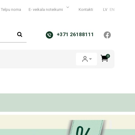
Telpu noma
E- veikala noteikumi
Kontakti
LV
EN
+371 26188111
0