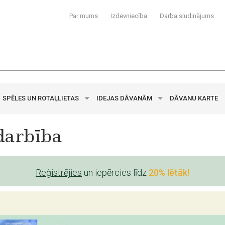
Par mums
Izdevniecība
Darba sludinājums
SPĒLES UN ROTAĻLIETAS
IDEJAS DĀVANĀM
DĀVANU KARTE
darbība
Reģistrējies
un iepērcies līdz
20% lētāk!