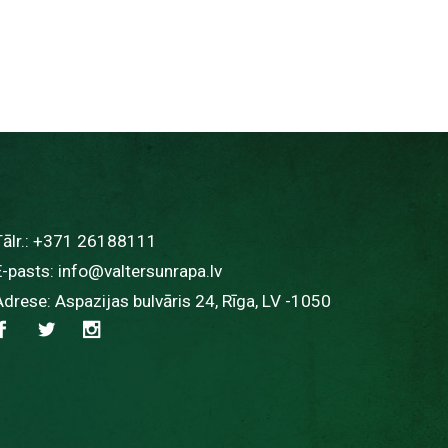
ālr.:
+371 26188111
E-pasts:
info@valtersunrapa.lv
Adrese: Aspazijas bulvāris 24, Rīga, LV -1050