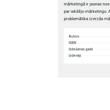
mārketingā ir jaunas nost
par iekšējo mārketingu. A
problemātika izvirzās mā
Autors
ISBN
Izdošanas gads
Izdevējs