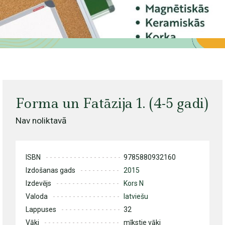
Forma un Fatāzija 1. (4-5 gadi)
Nav noliktavā
ISBN
9785880932160
Izdošanas gads
2015
Izdevējs
Kors N
Valoda
latviešu
Lappuses
32
Vāki
mīkstie vāki