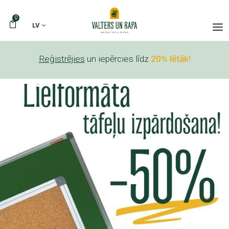
0
LV
Reģistrējies
un iepērcies līdz
20% lētāk!