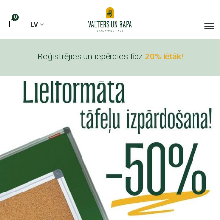
0
LV
Reģistrējies
un iepērcies līdz
20% lētāk!