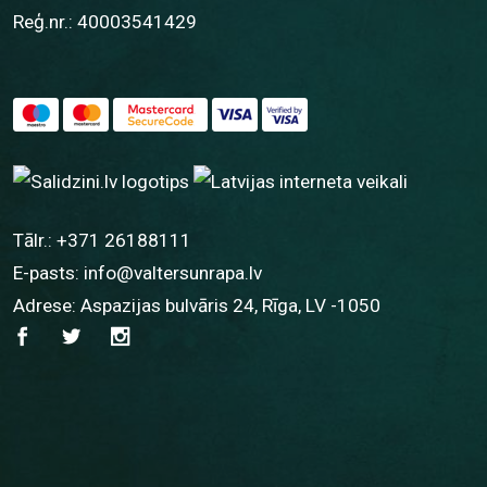
Reģ.nr.: 40003541429
Tālr.:
+371 26188111
E-pasts:
info@valtersunrapa.lv
Adrese: Aspazijas bulvāris 24, Rīga, LV -1050