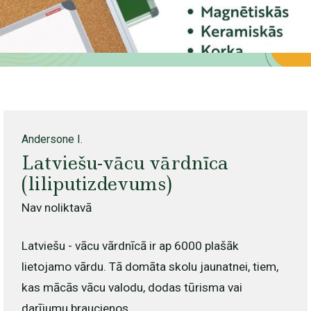
Andersone I.
Latviešu-vācu vārdnīca
(liliputizdevums)
Nav noliktavā
Latviešu - vācu vārdnīcā ir ap 6000 plašāk
lietojamo vārdu. Tā domāta skolu jaunatnei, tiem,
kas mācās vācu valodu, dodas tūrisma vai
darījumu braucienos.