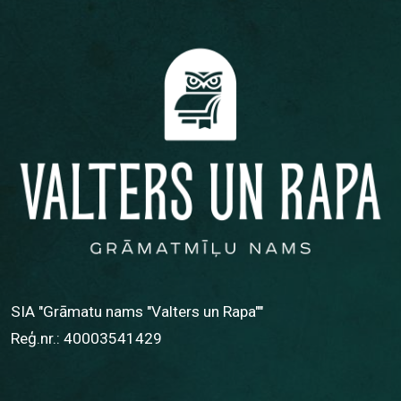
SIA "Grāmatu nams "Valters un Rapa""
Reģ.nr.: 40003541429