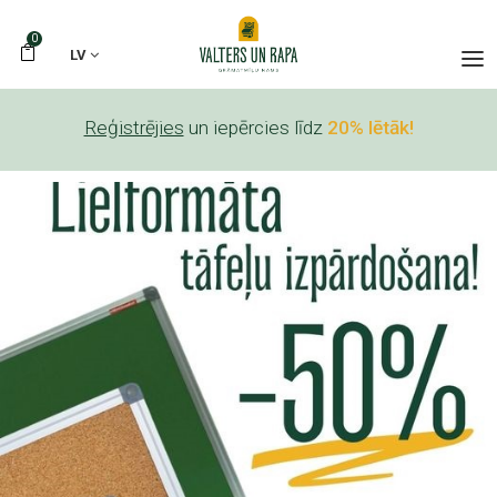
0
LV
Reģistrējies
un iepērcies līdz
20% lētāk!