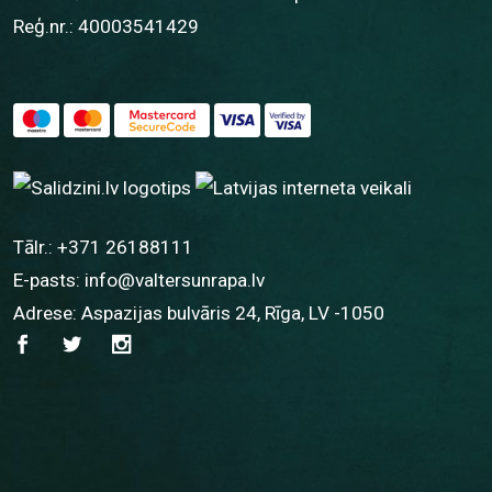
Reģ.nr.: 40003541429
Tālr.:
+371 26188111
E-pasts:
info@valtersunrapa.lv
Adrese: Aspazijas bulvāris 24, Rīga, LV -1050