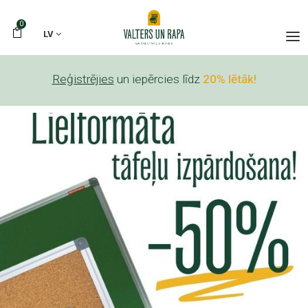
0
LV
Reģistrējies
un iepērcies līdz
20% lētāk!