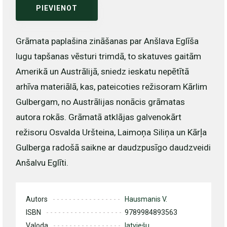
PIEVIENOT
Grāmata paplašina zināšanas par Anšlava Eglīša
lugu tapšanas vēsturi trimdā, to skatuves gaitām
Amerikā un Austrālijā, sniedz ieskatu nepētītā
arhīva materiālā, kas, pateicoties režisoram Kārlim
Gulbergam, no Austrālijas nonācis grāmatas
autora rokās. Grāmatā atklājas galvenokārt
režisoru Osvalda Uršteina, Laimoņa Siliņa un Kārļa
Gulberga radošā saikne ar daudzpusīgo daudzveidi
Anšalvu Eglīti.
Autors
Hausmanis V.
ISBN
9789984893563
Valoda
latviešu