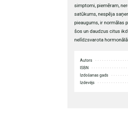
simptomi, piemēram, nere
satūkums, nespēja saņem
pieaugums, ir normālas p
šos un daudzus citus ik
nelīdzsvarota hormonālā
Autors
ISBN
Izdošanas gads
Izdevējs