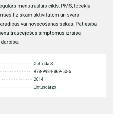
gulārs menstruālais cikls, PMS, locekļu
ties fiziskām aktivitātēm un svara
arādības vai novecošanas sekas. Patiesībā
dienā traucējošus simptomus izraisa
 darbība.
Gotfrīda S.
978-9984-869-50-6
2014
Lietusdārzs