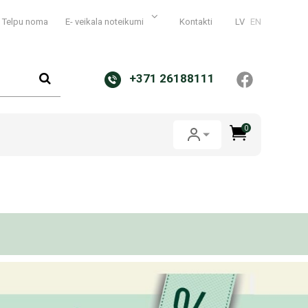
Telpu noma
E- veikala noteikumi
Kontakti
LV
EN
+371 26188111
0