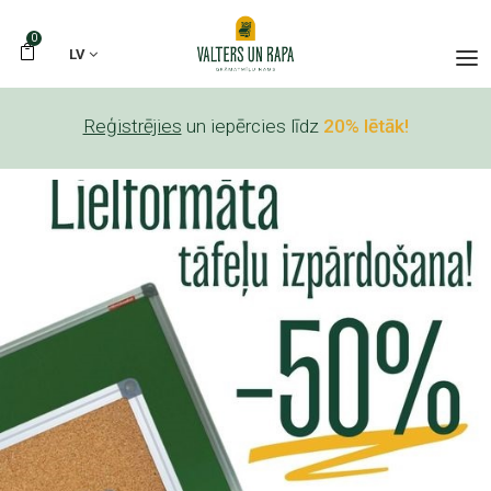
0
LV
Reģistrējies
un iepērcies līdz
20% lētāk!