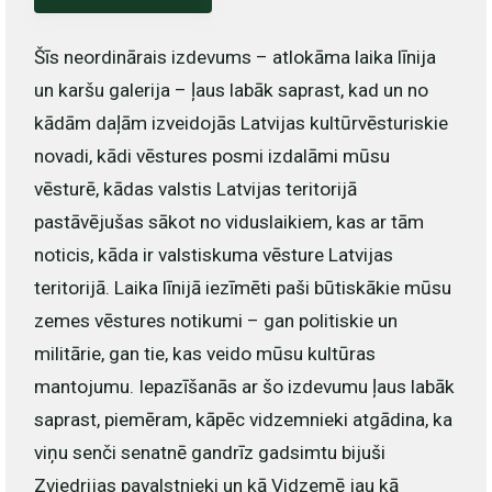
Šīs neordinārais izdevums – atlokāma laika līnija
un karšu galerija – ļaus labāk saprast, kad un no
kādām daļām izveidojās Latvijas kultūrvēsturiskie
novadi, kādi vēstures posmi izdalāmi mūsu
vēsturē, kādas valstis Latvijas teritorijā
pastāvējušas sākot no viduslaikiem, kas ar tām
noticis, kāda ir valstiskuma vēsture Latvijas
teritorijā. Laika līnijā iezīmēti paši būtiskākie mūsu
zemes vēstures notikumi – gan politiskie un
militārie, gan tie, kas veido mūsu kultūras
mantojumu. Iepazīšanās ar šo izdevumu ļaus labāk
saprast, piemēram, kāpēc vidzemnieki atgādina, ka
viņu senči senatnē gandrīz gadsimtu bijuši
Zviedrijas pavalstnieki un kā Vidzemē jau kā