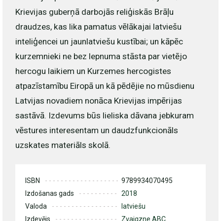
Krievijas guberņā darbojās reliģiskās Brāļu
draudzes, kas lika pamatus vēlākajai latviešu
inteliģencei un jaunlatviešu kustībai; un kāpēc
kurzemnieki ne bez lepnuma stāsta par vietējo
hercogu laikiem un Kurzemes hercogistes
atpazīstamību Eiropā un kā pēdējie no mūsdienu
Latvijas novadiem nonāca Krievijas impērijas
sastāvā. Izdevums būs lieliska dāvana jebkuram
vēstures interesentam un daudzfunkcionāls
uzskates materiāls skolā.
ISBN
9789934070495
Izdošanas gads
2018
Valoda
latviešu
Izdevējs
Zvaigzne ABC