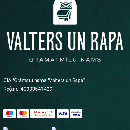
SIA "Grāmatu nams "Valters un Rapa""
Reģ.nr.: 40003541429