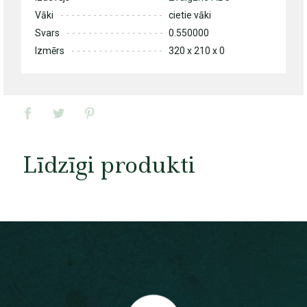
Vāki
cietie vāki
Svars
0.550000
Izmērs
320 x 210 x 0
Līdzīgi produkti