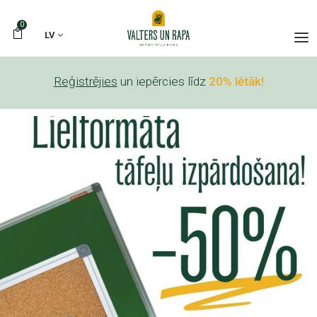
0
LV
Reģistrējies
un iepērcies līdz
20% lētāk!