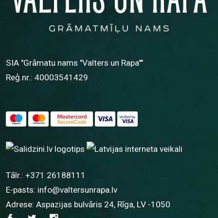
SIA "Grāmatu nams "Valters un Rapa""
Reģ.nr.: 40003541429
Tālr.:
+371 26188111
E-pasts:
info@valtersunrapa.lv
Adrese: Aspazijas bulvāris 24, Rīga, LV -1050