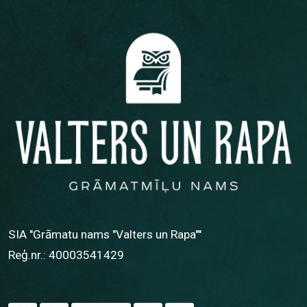
SIA "Grāmatu nams "Valters un Rapa""
Reģ.nr.: 40003541429