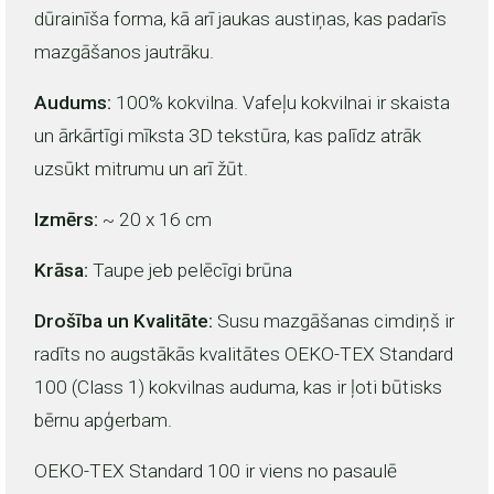
dūrainīša forma, kā arī jaukas austiņas, kas padarīs
mazgāšanos jautrāku.
Audums:
100% kokvilna. Vafeļu kokvilnai ir skaista
un ārkārtīgi mīksta 3D tekstūra, kas palīdz atrāk
uzsūkt mitrumu un arī žūt.
Izmērs:
~ 20 x 16 cm
Krāsa:
Taupe jeb pelēcīgi brūna
Drošība un Kvalitāte:
Susu mazgāšanas cimdiņš ir
radīts no augstākās kvalitātes OEKO-TEX Standard
100 (Class 1) kokvilnas auduma, kas ir ļoti būtisks
bērnu apģerbam.
OEKO-TEX Standard 100 ir viens no pasaulē