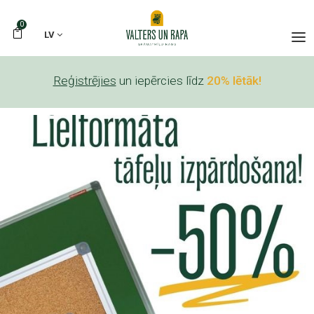
0
LV
Reģistrējies
un iepērcies līdz
20% lētāk!