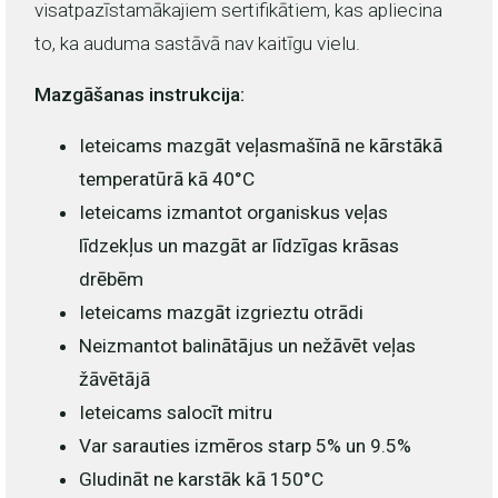
visatpazīstamākajiem sertifikātiem, kas apliecina
to, ka auduma sastāvā nav kaitīgu vielu.
Mazgāšanas instrukcija:
Ieteicams mazgāt veļasmašīnā ne kārstākā
temperatūrā kā 40°C
Ieteicams izmantot organiskus veļas
līdzekļus un mazgāt ar līdzīgas krāsas
drēbēm
Ieteicams mazgāt izgrieztu otrādi
Neizmantot balinātājus un nežāvēt veļas
žāvētājā
Ieteicams salocīt mitru
Var sarauties izmēros starp 5% un 9.5%
Gludināt ne karstāk kā 150°C