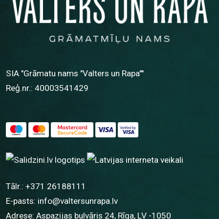
SIA "Grāmatu nams "Valters un Rapa""
Reģ.nr.: 40003541429
Tālr.:
+371 26188111
E-pasts:
info@valtersunrapa.lv
Adrese: Aspazijas bulvāris 24, Rīga, LV -1050