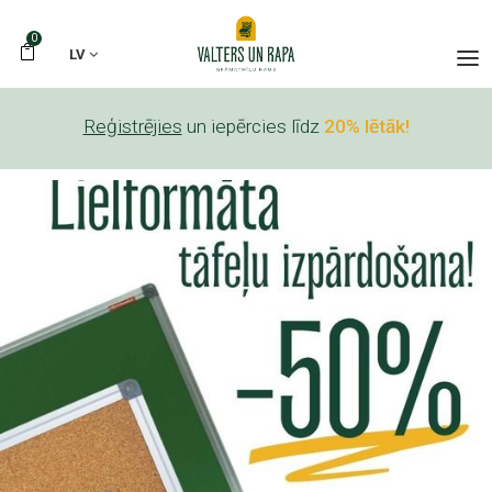
0
LV
Reģistrējies
un iepērcies līdz
20% lētāk!