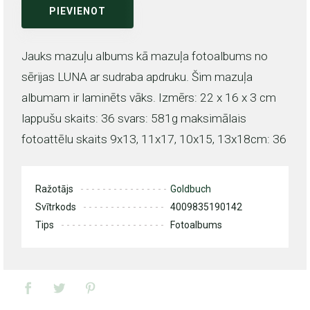
PIEVIENOT
Jauks mazuļu albums kā mazuļa fotoalbums no
sērijas LUNA ar sudraba apdruku. Šim mazuļa
albumam ir laminēts vāks. Izmērs: 22 x 16 x 3 cm
lappušu skaits: 36 svars: 581g maksimālais
fotoattēlu skaits 9x13, 11x17, 10x15, 13x18cm: 36
Ražotājs
Goldbuch
Svītrkods
4009835190142
Tips
Fotoalbums