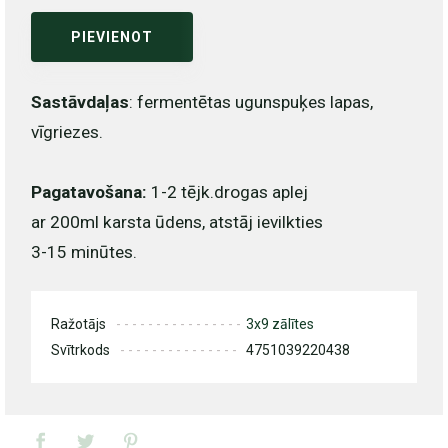
PIEVIENOT
Sastāvdaļas
: fermentētas ugunspuķes lapas,
vīgriezes.
Pagatavošana:
1-2 tējk.drogas aplej
ar 200ml karsta ūdens, atstāj ievilkties
3-15 minūtes.
Ražotājs
3x9 zālītes
Svītrkods
4751039220438