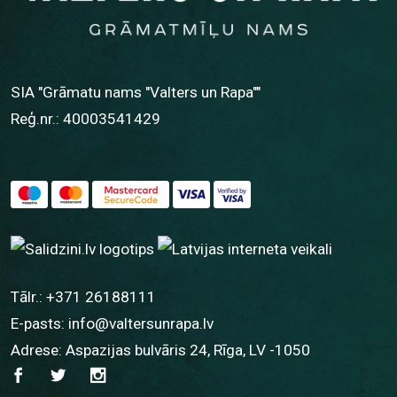
SIA "Grāmatu nams "Valters un Rapa""
Reģ.nr.: 40003541429
Tālr.:
+371 26188111
E-pasts:
info@valtersunrapa.lv
Adrese: Aspazijas bulvāris 24, Rīga, LV -1050