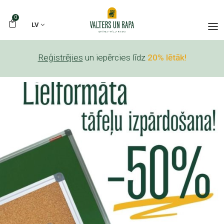
0
LV
Reģistrējies
un iepērcies līdz
20% lētāk!