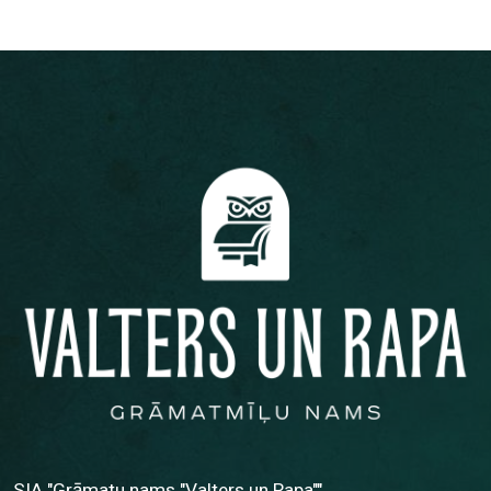
SIA "Grāmatu nams "Valters un Rapa""