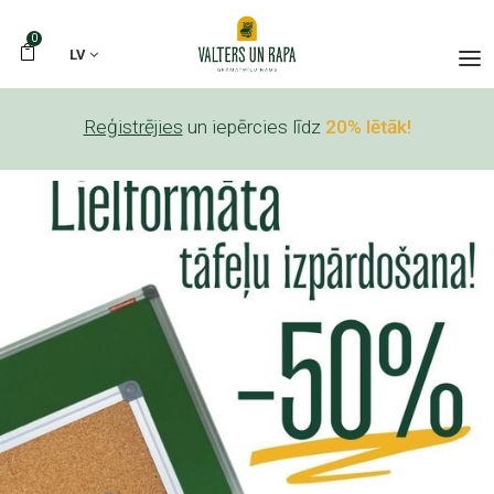
0
LV
Reģistrējies
un iepērcies līdz
20% lētāk!