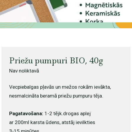
Priežu pumpuri BIO, 40g
Nav noliktavā
Vecpiebalgas pļavās un mežos rokām ievākta,
nesmalcināta beramā priežu pumpuru tēja.
Pagatavošana:
1-2 tējk.drogas aplej
ar 200ml karsta ūdens, atstāj ievilkties
3-15 minūtes.