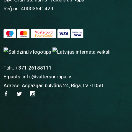
Reģ.nr.: 40003541429
Tālr.:
+371 26188111
E-pasts:
info@valtersunrapa.lv
Adrese: Aspazijas bulvāris 24, Rīga, LV -1050