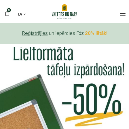
0
LV
Reģistrējies
un iepērcies līdz
20% lētāk!