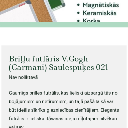
Briļļu futlāris V.Gogh
(Carmani) Saulespuķes 021-
Nav noliktavā
Gaumīgs brilles futrālis, kas lieliski aizsargā tās no
bojājumiem un netīrumiem, un tajā pašā laikā var
būt ideāls sīkrīks glezniecības cienītājiem. Elegants
futrālis ir lieliska dāvanas ideja mīļotajam cilvēkam
vai sev.