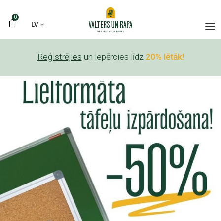
0
LV
Reģistrējies
un iepērcies līdz
20% lētāk!