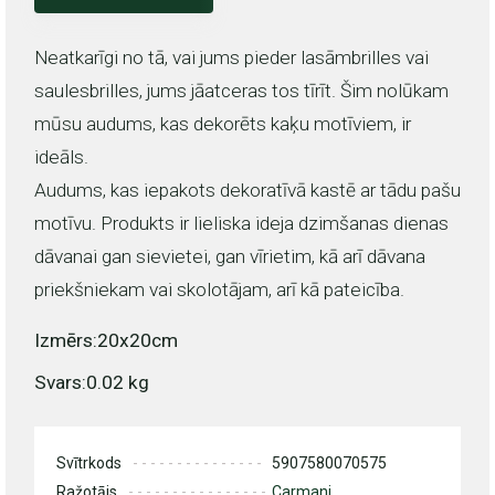
Neatkarīgi no tā, vai jums pieder lasāmbrilles vai
saulesbrilles, jums jāatceras tos tīrīt. Šim nolūkam
mūsu audums, kas dekorēts kaķu motīviem, ir
ideāls.
Audums, kas iepakots dekoratīvā kastē ar tādu pašu
motīvu. Produkts ir lieliska ideja dzimšanas dienas
dāvanai gan sievietei, gan vīrietim, kā arī dāvana
priekšniekam vai skolotājam, arī kā pateicība.
Izmērs:20x20cm
Svars:0.02 kg
Svītrkods
5907580070575
Ražotājs
Carmani