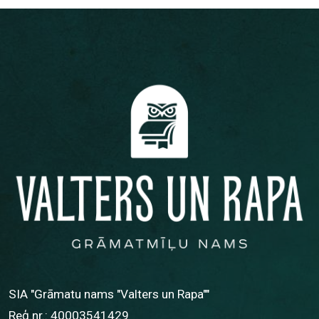
SIA "Grāmatu nams "Valters un Rapa""
Reģ.nr.: 40003541429