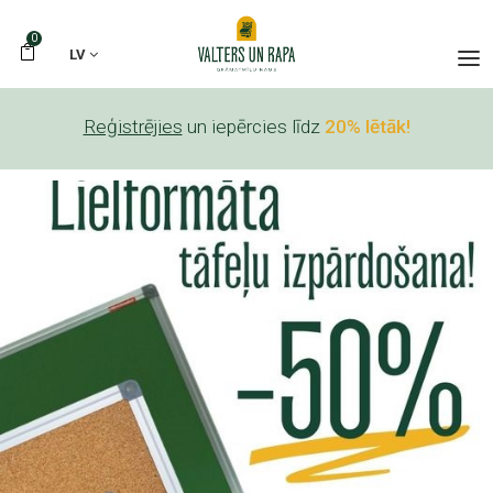
0
LV
Reģistrējies
un iepērcies līdz
20% lētāk!