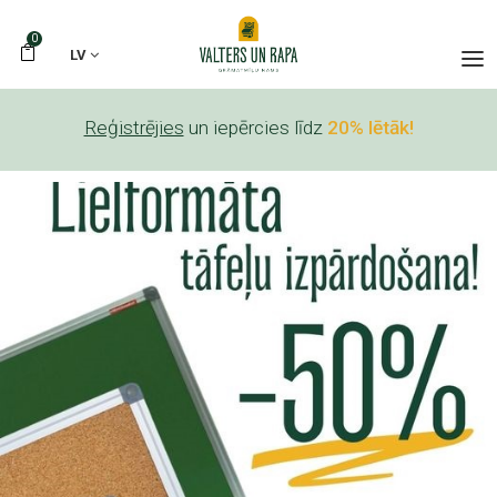
0
LV
Reģistrējies
un iepērcies līdz
20% lētāk!