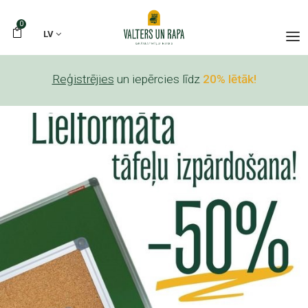
0
LV
Reģistrējies
un iepērcies līdz
20% lētāk!