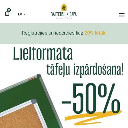
0
LV
Reģistrējies
un iepērcies līdz
20% lētāk!