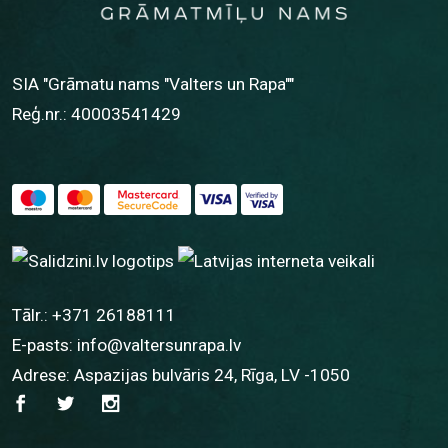
SIA "Grāmatu nams "Valters un Rapa""
Reģ.nr.: 40003541429
Tālr.:
+371 26188111
E-pasts:
info@valtersunrapa.lv
Adrese: Aspazijas bulvāris 24, Rīga, LV -1050