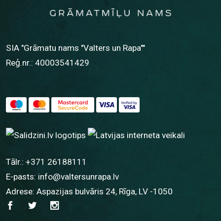
SIA "Grāmatu nams "Valters un Rapa""
Reģ.nr.: 40003541429
Tālr.:
+371 26188111
E-pasts:
info@valtersunrapa.lv
Adrese: Aspazijas bulvāris 24, Rīga, LV -1050