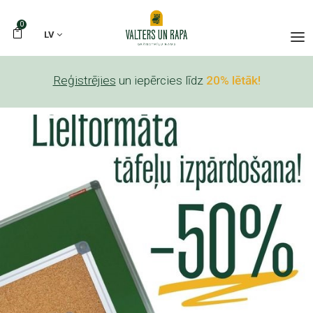
0
LV
Reģistrējies
un iepērcies līdz
20% lētāk!