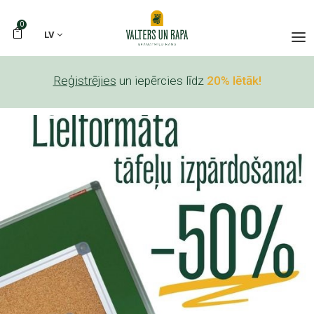
0
LV
Reģistrējies
un iepērcies līdz
20% lētāk!