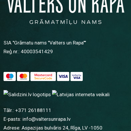
SIA "Grāmatu nams "Valters un Rapa""
Reģ.nr.: 40003541429
Tālr.:
+371 26188111
E-pasts:
info@valtersunrapa.lv
Adrese: Aspazijas bulvāris 24, Rīga, LV -1050