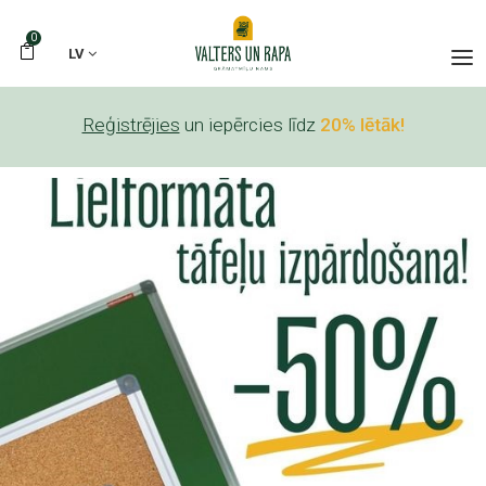
0
LV
Reģistrējies
un iepērcies līdz
20% lētāk!