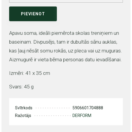
PIEVIENOT
Apavu soma, ideāli piemērota skolas treniņiem un
baseinam. Divpusējs, tam ir dubultās sānu auklas,
kas ļauj nēsāt somu rokās, uz pleca vai uz muguras.
Aizmugurē ir vieta bērna personas datu ievadīšanai.
Izmēri: 41 x 35 cm
Svars: 45 g
Svītrkods
5906601704888
Ražotājs
DERFORM