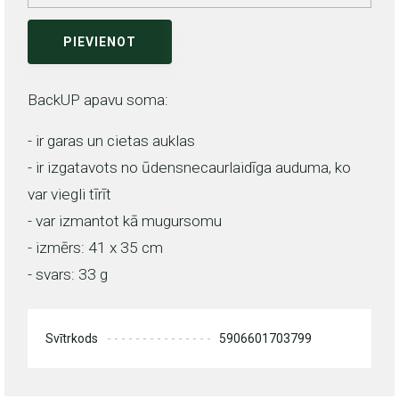
PIEVIENOT
BackUP apavu soma:
- ir garas un cietas auklas
- ir izgatavots no ūdensnecaurlaidīga auduma, ko
var viegli tīrīt
- var izmantot kā mugursomu
- izmērs: 41 x 35 cm
- svars: 33 g
Svītrkods
5906601703799