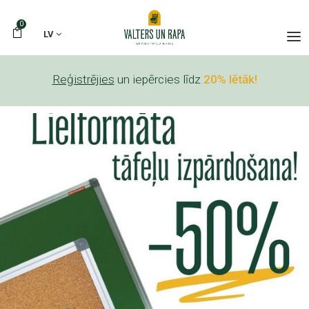
0
LV
Reģistrējies
un iepērcies līdz
20% lētāk!