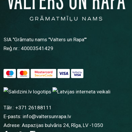
SIA "Grāmatu nams "Valters un Rapa""
Reģ.nr.: 40003541429
Tālr.:
+371 26188111
E-pasts:
info@valtersunrapa.lv
Adrese: Aspazijas bulvāris 24, Rīga, LV -1050