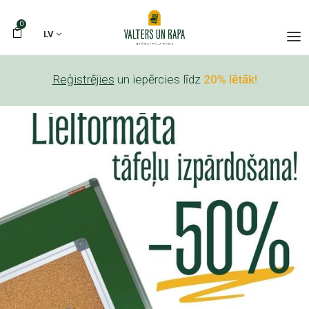
0
LV
Reģistrējies
un iepērcies līdz
20% lētāk!