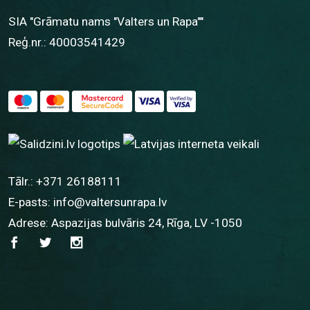
SIA "Grāmatu nams "Valters un Rapa""
Reģ.nr.: 40003541429
Tālr.:
+371 26188111
E-pasts:
info@valtersunrapa.lv
Adrese: Aspazijas bulvāris 24, Rīga, LV -1050