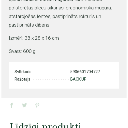
polsterētas plecu siksnas, ergonomiska mugura,
atstarojošas lentes, pastiprināts rokturis un
pastiprināts dibens.
Izmēri: 38 x 28 x 16 cm
Svars: 600 g
Svītrkods
5906601704727
Ražotājs
BACK UP
Līdzīgi produkti