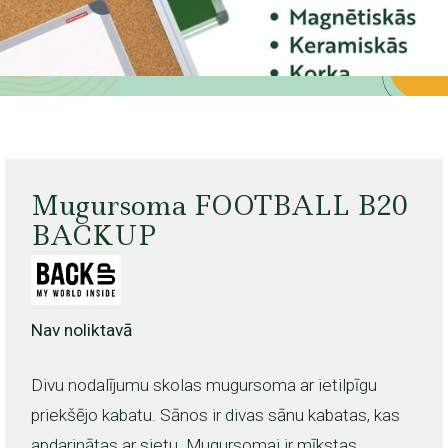
Mugursoma FOOTBALL B20
BACKUP
Nav noliktavā
Divu nodalījumu skolas mugursoma ar ietilpīgu
priekšējo kabatu. Sānos ir divas sānu kabatas, kas
apdarinātas ar sietu. Mugursomai ir mīkstas