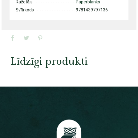
Ražotājs
Paperblanks
Svītrkods
9781439797136
Līdzīgi produkti