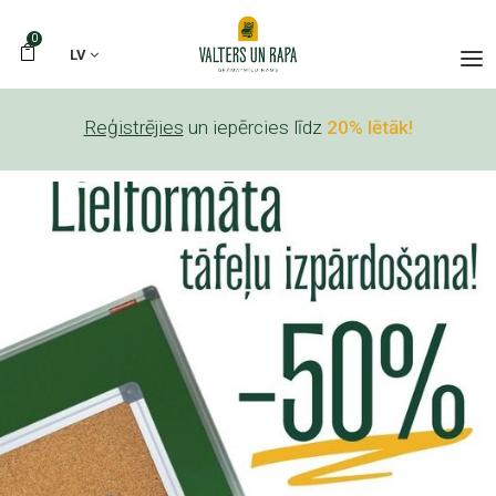
0
LV
Reģistrējies
un iepērcies līdz
20% lētāk!