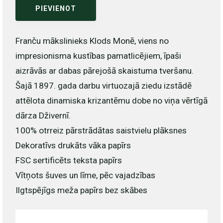
PIEVIENOT
Franču mākslinieks Klods Monē, viens no
impresionisma kustības pamatlicējiem, īpaši
aizrāvās ar dabas pārejošā skaistuma tveršanu.
Šajā 1897. gada darbu virtuozajā ziedu izstādē
attēlota dinamiska krizantēmu dobe no viņa vērtīgā
dārza Dživernī.
100% otrreiz pārstrādātas saistvielu plāksnes
Dekoratīvs drukāts vāka papīrs
FSC sertificēts teksta papīrs
Vītņots šuves un līme, pēc vajadzības
Ilgtspējīgs meža papīrs bez skābes