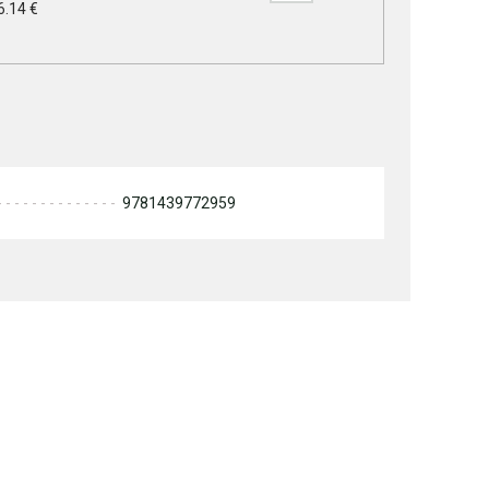
6.14 €
9781439772959