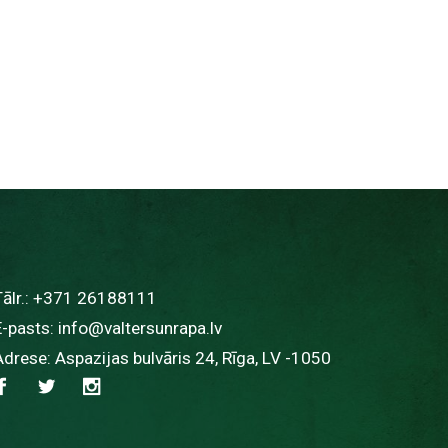
ālr.:
+371 26188111
E-pasts:
info@valtersunrapa.lv
Adrese: Aspazijas bulvāris 24, Rīga, LV -1050