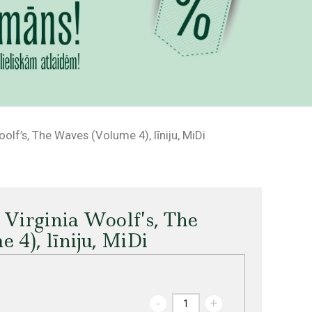
olf’s, The Waves (Volume 4), līniju, MiDi
 Virginia Woolf’s, The
4), līniju, MiDi
-
+