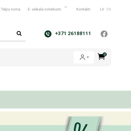
Telpu noma
E- veikala noteikumi
Kontakti
LV
EN
+371 26188111
0