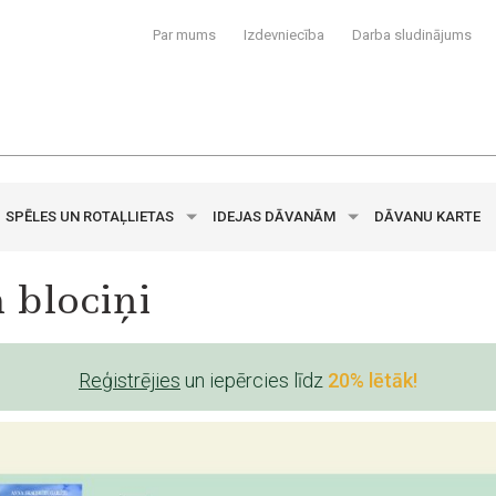
Par mums
Izdevniecība
Darba sludinājums
SPĒLES UN ROTAĻLIETAS
IDEJAS DĀVANĀM
DĀVANU KARTE
 blociņi
Reģistrējies
un iepērcies līdz
20% lētāk!