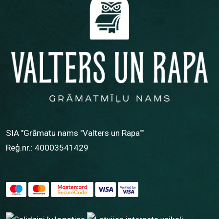
SIA "Grāmatu nams "Valters un Rapa""
Reģ.nr.: 40003541429