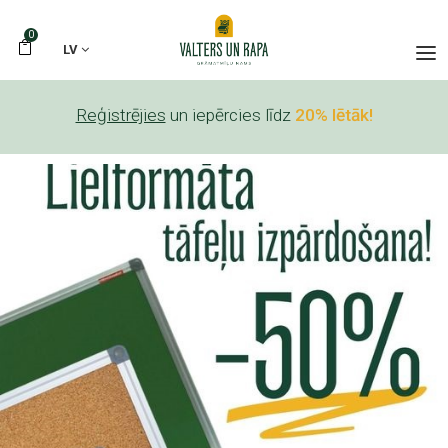
0
LV
Reģistrējies
un iepērcies līdz
20% lētāk!