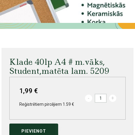
Klade 40lp A4 # m.vāks,
Student,matēta lam. 5209
1,99 €
-
+
Reģistrētiem pircējiem 1.59 €
PIEVIENOT