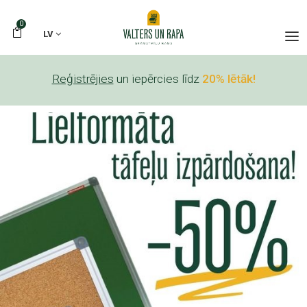
0
LV
Reģistrējies
un iepērcies līdz
20% lētāk!