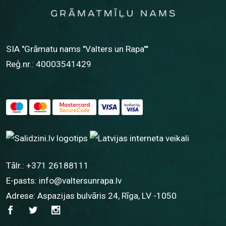
SIA "Grāmatu nams "Valters un Rapa""
Reģ.nr.: 40003541429
Tālr.:
+371 26188111
E-pasts:
info@valtersunrapa.lv
Adrese: Aspazijas bulvāris 24, Rīga, LV -1050