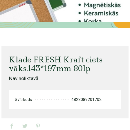
Klade FRESH Kraft ciets
vāks.143*197mm 80lp
Nav noliktavā
Svītrkods
4823089201702