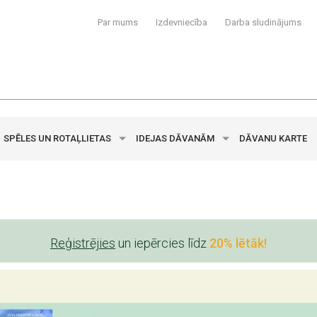
Par mums
Izdevniecība
Darba sludinājums
SPĒLES UN ROTAĻLIETAS
IDEJAS DĀVANĀM
DĀVANU KARTE
Reģistrējies
un iepērcies līdz
20% lētāk!