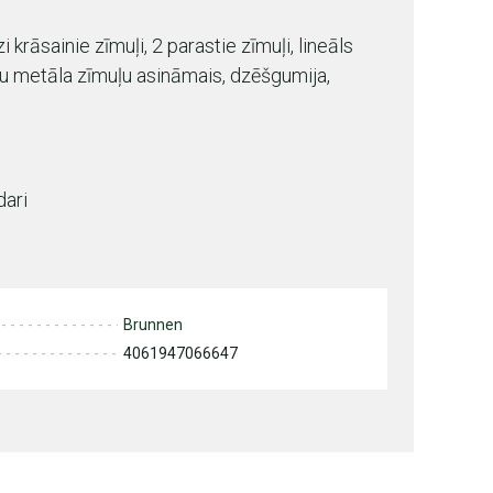
 krāsainie zīmuļi, 2 parastie zīmuļi, lineāls
 metāla zīmuļu asināmais, dzēšgumija,
dari
Brunnen
4061947066647