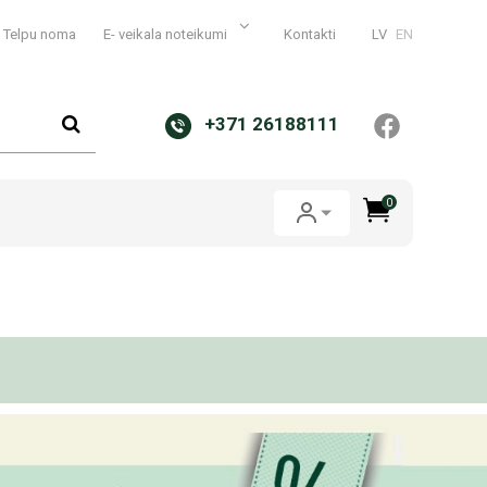
Telpu noma
E- veikala noteikumi
Kontakti
LV
EN
+371 26188111
0