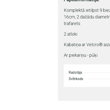
Komplektā ietilpst 9 biezi
16cm, 2 dažādu diametru
trafarets
2 atloki
Kabatiņa ar Velcro® aiz
Ar piekariņu - pūķi
Ražotājs
Svītrkods