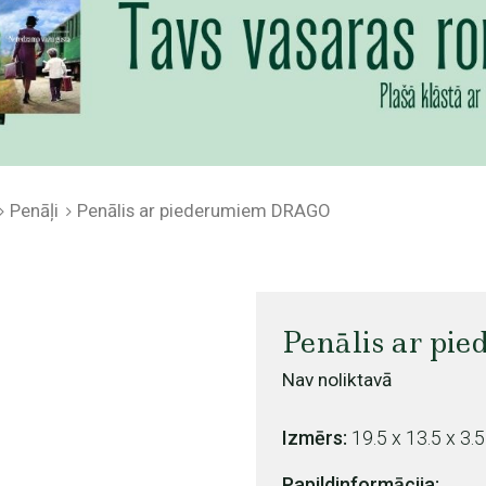
Penāļi
Penālis ar piederumiem DRAGO
Penālis ar p
Nav noliktavā
Izmērs:
19.5 x 13.5 x 3.
Papildinformācija: