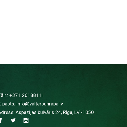
ālr.:
+371 26188111
E-pasts:
info@valtersunrapa.lv
Adrese: Aspazijas bulvāris 24, Rīga, LV -1050