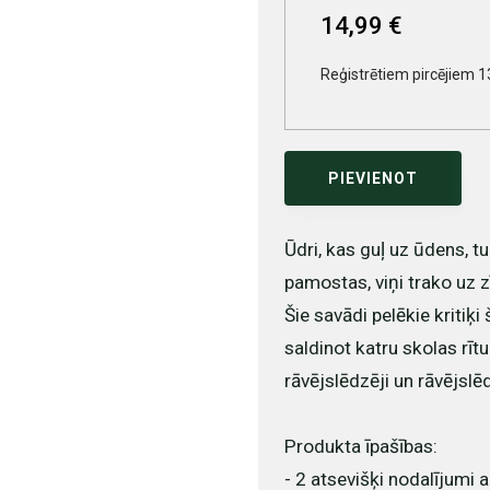
14,99 €
Reģistrētiem pircējiem 1
PIEVIENOT
Ūdri, kas guļ uz ūdens, tu
pamostas, viņi trako uz 
Šie savādi pelēkie kritiķ
saldinot katru skolas rīt
rāvējslēdzēji un rāvējslē
Produkta īpašības:
- 2 atsevišķi nodalījumi a