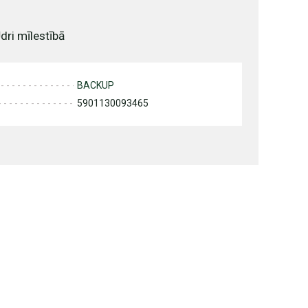
ri mīlestībā
BACKUP
5901130093465