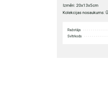
Izmēri: 20x13x5cm
Kolekcijas nosaukums: Ūd
Ražotājs
Svītrkods