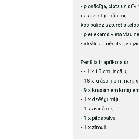
- pienācīga, cieta un stīv
daudzi stiprinājumi,
kas palīdz uzturēt skolas
- pietiekama vieta visu 
- ideāli piemērots gan j
Penālis ir aprīkots ar:
- - 1 x 15 cm lineālu,
- 18 x krāsainiem marķie
- 9 x krāsainiem krītiņiem
- 1 x dzēšgumiju,
- 1 x asināmo,
- 1 x pildspalvu,
- 1 x zīmuli.