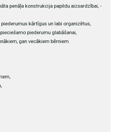
ināta penāļa konstrukcija papildu aizsardzībai, -
 piederumus kārtīgus un labi organizētus,
nepieciešamo piederumu glabāšanai,
aunākiem, gan vecākiem bērniem.
riem,
,