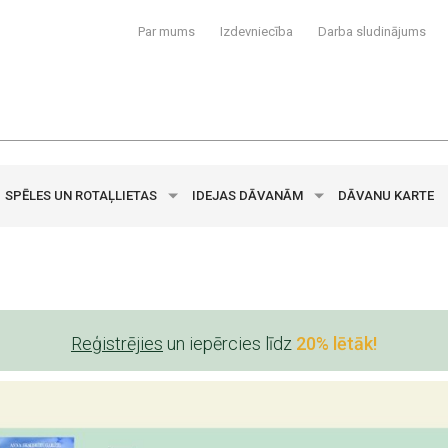
Par mums
Izdevniecība
Darba sludinājums
SPĒLES UN ROTAĻLIETAS
IDEJAS DĀVANĀM
DĀVANU KARTE
Reģistrējies
un iepērcies līdz
20% lētāk!