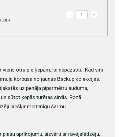
-
+
3.49 €
r viens otru pie ķepām, lai nepazustu. Kad viņi
zīmuļa korpusa no jaunās Backup kolekcijas.
i šļakstās uz penāļa piparmētru auduma,
u un sūtot ķepās turētas sirdis. Rozā
dzēji piešķir meitenīgu šarmu.
r plašu aprīkojumu, aizvērti ar rāvējslēdzēju,