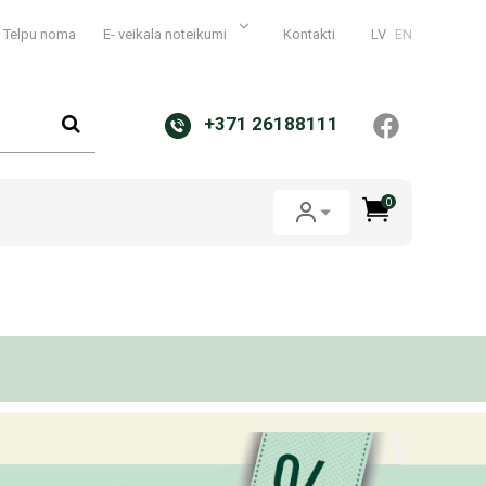
Telpu noma
E- veikala noteikumi
Kontakti
LV
EN
+371 26188111
0